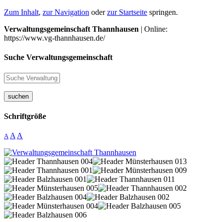
Zum Inhalt
,
zur Navigation
oder
zur Startseite
springen.
Verwaltungsgemeinschaft Thannhausen
| Online:
https://www.vg-thannhausen.de/
Suche Verwaltungsgemeinschaft
suchen
Schriftgröße
A
A
A