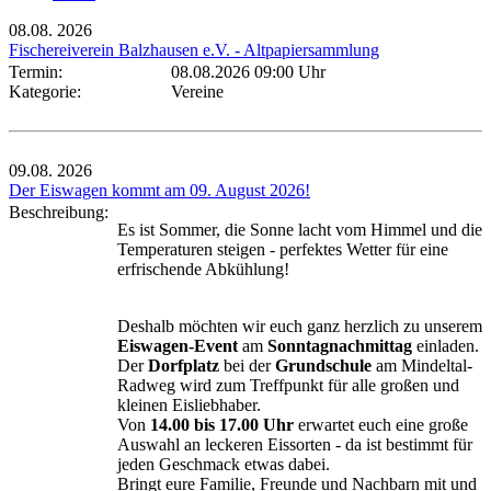
08.08.
2026
Fischereiverein Balzhausen e.V. - Altpapiersammlung
Termin:
08.08.2026 09:00 Uhr
Kategorie:
Vereine
09.08.
2026
Der Eiswagen kommt am 09. August 2026!
Beschreibung:
Es ist Sommer, die Sonne lacht vom Himmel und die
Temperaturen steigen - perfektes Wetter für eine
erfrischende Abkühlung!
Deshalb möchten wir euch ganz herzlich zu unserem
Eiswagen-Event
am
Sonntagnachmittag
einladen.
Der
Dorfplatz
bei der
Grundschule
am Mindeltal-
Radweg wird zum Treffpunkt für alle großen und
kleinen Eisliebhaber.
Von
14.00 bis 17.00 Uhr
erwartet euch eine große
Auswahl an leckeren Eissorten - da ist bestimmt für
jeden Geschmack etwas dabei.
Bringt eure Familie, Freunde und Nachbarn mit und