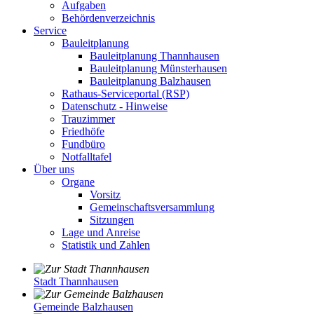
Aufgaben
Behördenverzeichnis
Service
Bauleitplanung
Bauleitplanung Thannhausen
Bauleitplanung Münsterhausen
Bauleitplanung Balzhausen
Rathaus-Serviceportal (RSP)
Datenschutz - Hinweise
Trauzimmer
Friedhöfe
Fundbüro
Notfalltafel
Über uns
Organe
Vorsitz
Gemeinschaftsversammlung
Sitzungen
Lage und Anreise
Statistik und Zahlen
Stadt Thannhausen
Gemeinde Balzhausen