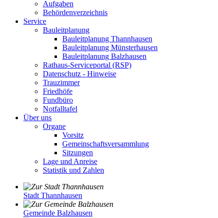
Aufgaben
Behördenverzeichnis
Service
Bauleitplanung
Bauleitplanung Thannhausen
Bauleitplanung Münsterhausen
Bauleitplanung Balzhausen
Rathaus-Serviceportal (RSP)
Datenschutz - Hinweise
Trauzimmer
Friedhöfe
Fundbüro
Notfalltafel
Über uns
Organe
Vorsitz
Gemeinschaftsversammlung
Sitzungen
Lage und Anreise
Statistik und Zahlen
Stadt Thannhausen
Gemeinde Balzhausen