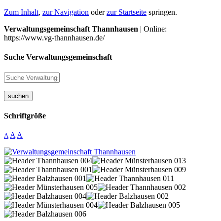
Zum Inhalt
,
zur Navigation
oder
zur Startseite
springen.
Verwaltungsgemeinschaft Thannhausen
| Online:
https://www.vg-thannhausen.de/
Suche Verwaltungsgemeinschaft
suchen
Schriftgröße
A
A
A