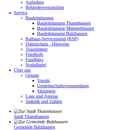
Aufgaben
Behördenverzeichnis
Service
Bauleitplanung
Bauleitplanung Thannhausen
Bauleitplanung Münsterhausen
Bauleitplanung Balzhausen
Rathaus-Serviceportal (RSP)
Datenschutz - Hinweise
Trauzimmer
Friedhöfe
Fundbüro
Notfalltafel
Über uns
Organe
Vorsitz
Gemeinschaftsversammlung
Sitzungen
Lage und Anreise
Statistik und Zahlen
Stadt Thannhausen
Gemeinde Balzhausen