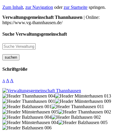
Zum Inhalt
,
zur Navigation
oder
zur Startseite
springen.
Verwaltungsgemeinschaft Thannhausen
| Online:
https://www.vg-thannhausen.de/
Suche Verwaltungsgemeinschaft
suchen
Schriftgröße
A
A
A