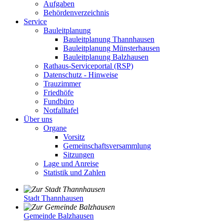
Aufgaben
Behördenverzeichnis
Service
Bauleitplanung
Bauleitplanung Thannhausen
Bauleitplanung Münsterhausen
Bauleitplanung Balzhausen
Rathaus-Serviceportal (RSP)
Datenschutz - Hinweise
Trauzimmer
Friedhöfe
Fundbüro
Notfalltafel
Über uns
Organe
Vorsitz
Gemeinschaftsversammlung
Sitzungen
Lage und Anreise
Statistik und Zahlen
Stadt Thannhausen
Gemeinde Balzhausen