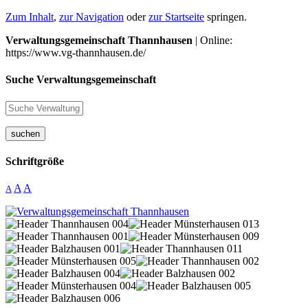
Zum Inhalt
,
zur Navigation
oder
zur Startseite
springen.
Verwaltungsgemeinschaft Thannhausen
| Online:
https://www.vg-thannhausen.de/
Suche Verwaltungsgemeinschaft
suchen
Schriftgröße
A
A
A