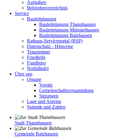
Aufgaben
Behördenverzeichnis
Service
Bauleitplanung
Bauleitplanung Thannhausen
Bauleitplanung Münsterhausen
Bauleitplanung Balzhausen
Rathaus-Serviceportal (RSP)
Datenschutz - Hinweise
Trauzimmer
Friedhöfe
Fundbüro
Notfalltafel
Über uns
Organe
Vorsitz
Gemeinschaftsversammlung
Sitzungen
Lage und Anreise
Statistik und Zahlen
Stadt Thannhausen
Gemeinde Balzhausen