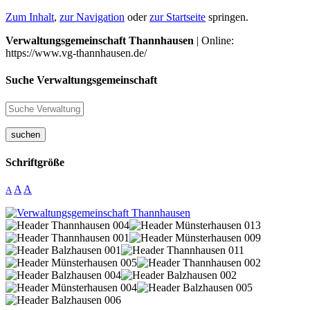
Zum Inhalt
,
zur Navigation
oder
zur Startseite
springen.
Verwaltungsgemeinschaft Thannhausen
| Online:
https://www.vg-thannhausen.de/
Suche Verwaltungsgemeinschaft
suchen
Schriftgröße
A
A
A