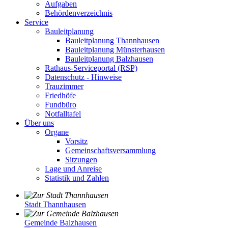
Aufgaben
Behördenverzeichnis
Service
Bauleitplanung
Bauleitplanung Thannhausen
Bauleitplanung Münsterhausen
Bauleitplanung Balzhausen
Rathaus-Serviceportal (RSP)
Datenschutz - Hinweise
Trauzimmer
Friedhöfe
Fundbüro
Notfalltafel
Über uns
Organe
Vorsitz
Gemeinschaftsversammlung
Sitzungen
Lage und Anreise
Statistik und Zahlen
Stadt Thannhausen
Gemeinde Balzhausen