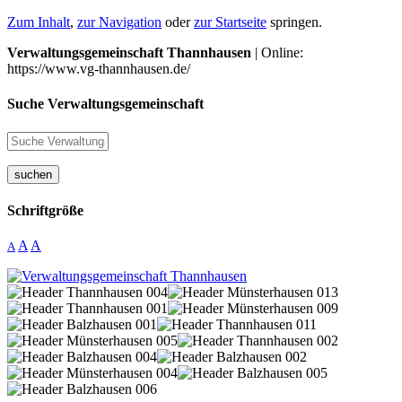
Zum Inhalt
,
zur Navigation
oder
zur Startseite
springen.
Verwaltungsgemeinschaft Thannhausen
| Online:
https://www.vg-thannhausen.de/
Suche Verwaltungsgemeinschaft
suchen
Schriftgröße
A
A
A