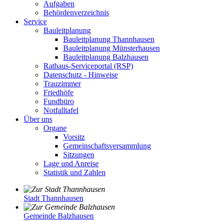
Aufgaben
Behördenverzeichnis
Service
Bauleitplanung
Bauleitplanung Thannhausen
Bauleitplanung Münsterhausen
Bauleitplanung Balzhausen
Rathaus-Serviceportal (RSP)
Datenschutz - Hinweise
Trauzimmer
Friedhöfe
Fundbüro
Notfalltafel
Über uns
Organe
Vorsitz
Gemeinschaftsversammlung
Sitzungen
Lage und Anreise
Statistik und Zahlen
Stadt Thannhausen
Gemeinde Balzhausen