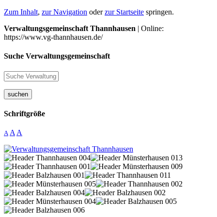
Zum Inhalt
,
zur Navigation
oder
zur Startseite
springen.
Verwaltungsgemeinschaft Thannhausen
| Online:
https://www.vg-thannhausen.de/
Suche Verwaltungsgemeinschaft
suchen
Schriftgröße
A
A
A