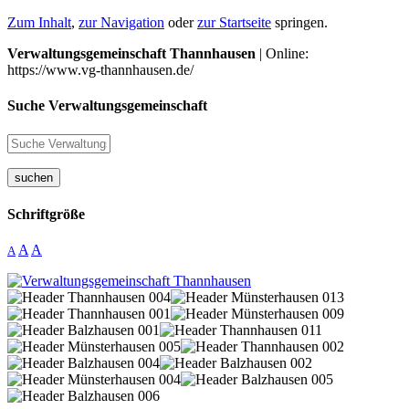
Zum Inhalt
,
zur Navigation
oder
zur Startseite
springen.
Verwaltungsgemeinschaft Thannhausen
| Online:
https://www.vg-thannhausen.de/
Suche Verwaltungsgemeinschaft
suchen
Schriftgröße
A
A
A