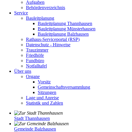
Aufgaben
Behördenverzeichnis
Service
Bauleitplanung
Bauleitplanung Thannhausen
Bauleitplanung Münsterhausen
Bauleitplanung Balzhausen
Rathaus-Serviceportal (RSP)
Datenschutz - Hinweise
Trauzimmer
Friedhöfe
Fundbüro
Notfalltafel
Über uns
Organe
Vorsitz
Gemeinschaftsversammlung
Sitzungen
Lage und Anreise
Statistik und Zahlen
Stadt Thannhausen
Gemeinde Balzhausen