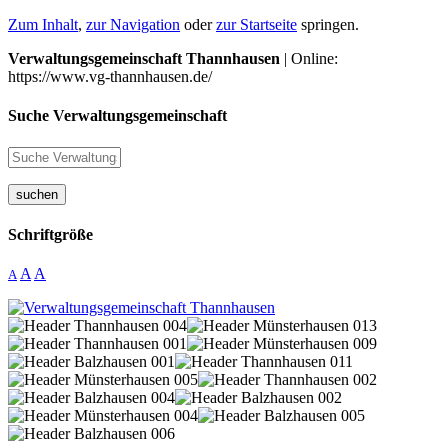
Zum Inhalt
,
zur Navigation
oder
zur Startseite
springen.
Verwaltungsgemeinschaft Thannhausen
| Online:
https://www.vg-thannhausen.de/
Suche Verwaltungsgemeinschaft
suchen
Schriftgröße
A
A
A