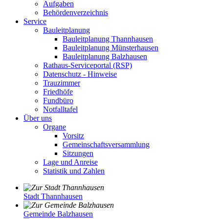
Aufgaben
Behördenverzeichnis
Service
Bauleitplanung
Bauleitplanung Thannhausen
Bauleitplanung Münsterhausen
Bauleitplanung Balzhausen
Rathaus-Serviceportal (RSP)
Datenschutz - Hinweise
Trauzimmer
Friedhöfe
Fundbüro
Notfalltafel
Über uns
Organe
Vorsitz
Gemeinschaftsversammlung
Sitzungen
Lage und Anreise
Statistik und Zahlen
Stadt Thannhausen
Gemeinde Balzhausen