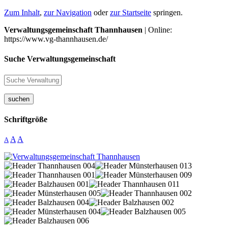
Zum Inhalt
,
zur Navigation
oder
zur Startseite
springen.
Verwaltungsgemeinschaft Thannhausen
| Online:
https://www.vg-thannhausen.de/
Suche Verwaltungsgemeinschaft
suchen
Schriftgröße
A
A
A