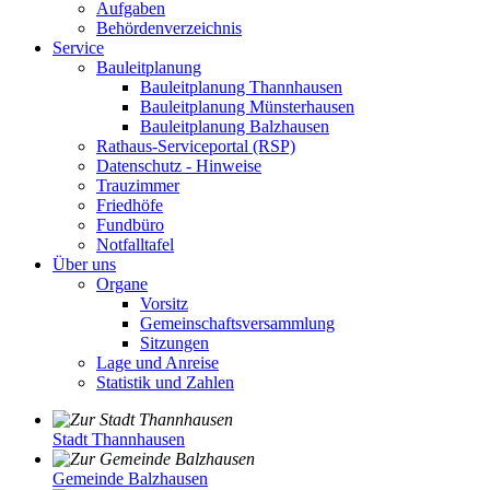
Aufgaben
Behördenverzeichnis
Service
Bauleitplanung
Bauleitplanung Thannhausen
Bauleitplanung Münsterhausen
Bauleitplanung Balzhausen
Rathaus-Serviceportal (RSP)
Datenschutz - Hinweise
Trauzimmer
Friedhöfe
Fundbüro
Notfalltafel
Über uns
Organe
Vorsitz
Gemeinschaftsversammlung
Sitzungen
Lage und Anreise
Statistik und Zahlen
Stadt Thannhausen
Gemeinde Balzhausen