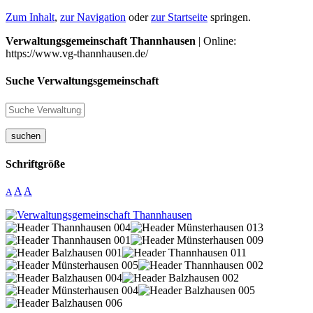
Zum Inhalt
,
zur Navigation
oder
zur Startseite
springen.
Verwaltungsgemeinschaft Thannhausen
| Online:
https://www.vg-thannhausen.de/
Suche Verwaltungsgemeinschaft
suchen
Schriftgröße
A
A
A