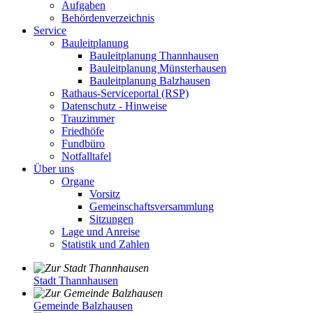
Aufgaben
Behördenverzeichnis
Service
Bauleitplanung
Bauleitplanung Thannhausen
Bauleitplanung Münsterhausen
Bauleitplanung Balzhausen
Rathaus-Serviceportal (RSP)
Datenschutz - Hinweise
Trauzimmer
Friedhöfe
Fundbüro
Notfalltafel
Über uns
Organe
Vorsitz
Gemeinschaftsversammlung
Sitzungen
Lage und Anreise
Statistik und Zahlen
Stadt Thannhausen
Gemeinde Balzhausen