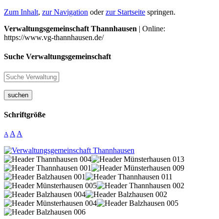
Zum Inhalt
,
zur Navigation
oder
zur Startseite
springen.
Verwaltungsgemeinschaft Thannhausen
| Online:
https://www.vg-thannhausen.de/
Suche Verwaltungsgemeinschaft
suchen
Schriftgröße
A
A
A