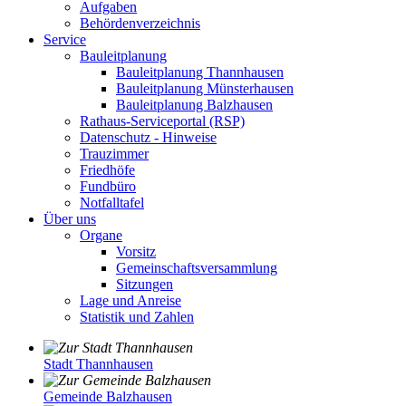
Aufgaben
Behördenverzeichnis
Service
Bauleitplanung
Bauleitplanung Thannhausen
Bauleitplanung Münsterhausen
Bauleitplanung Balzhausen
Rathaus-Serviceportal (RSP)
Datenschutz - Hinweise
Trauzimmer
Friedhöfe
Fundbüro
Notfalltafel
Über uns
Organe
Vorsitz
Gemeinschaftsversammlung
Sitzungen
Lage und Anreise
Statistik und Zahlen
Stadt Thannhausen
Gemeinde Balzhausen