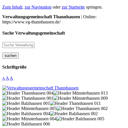
Zum Inhalt
,
zur Navigation
oder
zur Startseite
springen.
Verwaltungsgemeinschaft Thannhausen
| Online:
https://www.vg-thannhausen.de/
Suche Verwaltungsgemeinschaft
suchen
Schriftgröße
A
A
A