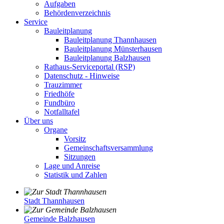
Aufgaben
Behördenverzeichnis
Service
Bauleitplanung
Bauleitplanung Thannhausen
Bauleitplanung Münsterhausen
Bauleitplanung Balzhausen
Rathaus-Serviceportal (RSP)
Datenschutz - Hinweise
Trauzimmer
Friedhöfe
Fundbüro
Notfalltafel
Über uns
Organe
Vorsitz
Gemeinschaftsversammlung
Sitzungen
Lage und Anreise
Statistik und Zahlen
Stadt Thannhausen
Gemeinde Balzhausen