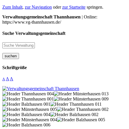
Zum Inhalt
,
zur Navigation
oder
zur Startseite
springen.
Verwaltungsgemeinschaft Thannhausen
| Online:
https://www.vg-thannhausen.de/
Suche Verwaltungsgemeinschaft
suchen
Schriftgröße
A
A
A