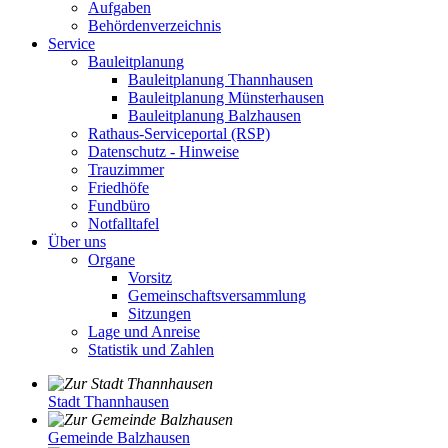
Aufgaben
Behördenverzeichnis
Service
Bauleitplanung
Bauleitplanung Thannhausen
Bauleitplanung Münsterhausen
Bauleitplanung Balzhausen
Rathaus-Serviceportal (RSP)
Datenschutz - Hinweise
Trauzimmer
Friedhöfe
Fundbüro
Notfalltafel
Über uns
Organe
Vorsitz
Gemeinschaftsversammlung
Sitzungen
Lage und Anreise
Statistik und Zahlen
Stadt Thannhausen
Gemeinde Balzhausen