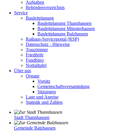
Aufgaben
Behördenverzeichnis
Service
Bauleitplanung
Bauleitplanung Thannhausen
Bauleitplanung Münsterhausen
Bauleitplanung Balzhausen
Rathaus-Serviceportal (RSP)
Datenschutz - Hinweise
Trauzimmer
Friedhöfe
Fundbüro
Notfalltafel
Über uns
Organe
Vorsitz
Gemeinschaftsversammlung
Sitzungen
Lage und Anreise
Statistik und Zahlen
Stadt Thannhausen
Gemeinde Balzhausen