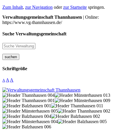
Zum Inhalt
,
zur Navigation
oder
zur Startseite
springen.
Verwaltungsgemeinschaft Thannhausen
| Online:
https://www.vg-thannhausen.de/
Suche Verwaltungsgemeinschaft
suchen
Schriftgröße
A
A
A