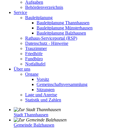
Aufgaben
Behördenverzeichnis
Service
Bauleitplanung
Bauleitplanung Thannhausen
Bauleitplanung Münsterhausen
Bauleitplanung Balzhausen
Rathaus-Serviceportal (RSP)
Datenschutz - Hinweise
Trauzimmer
Friedhöfe
Fundbüro
Notfalltafel
Über uns
Organe
Vorsitz
Gemeinschaftsversammlung
Sitzungen
Lage und Anreise
Statistik und Zahlen
Stadt Thannhausen
Gemeinde Balzhausen