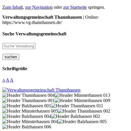
Zum Inhalt
,
zur Navigation
oder
zur Startseite
springen.
Verwaltungsgemeinschaft Thannhausen
| Online:
https://www.vg-thannhausen.de/
Suche Verwaltungsgemeinschaft
suchen
Schriftgröße
A
A
A