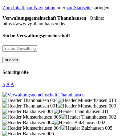
Zum Inhalt
,
zur Navigation
oder
zur Startseite
springen.
Verwaltungsgemeinschaft Thannhausen
| Online:
https://www.vg-thannhausen.de/
Suche Verwaltungsgemeinschaft
suchen
Schriftgröße
A
A
A