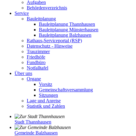
Aufgaben
Behördenverzeichnis
Service
Bauleitplanung
Bauleitplanung Thannhausen
Bauleitplanung Münsterhausen
Bauleitplanung Balzhausen
Rathaus-Serviceportal (RSP)
Datenschutz - Hinweise
Trauzimmer
Friedhöfe
Fundbüro
Notfalltafel
Über uns
Organe
Vorsitz
Gemeinschaftsversammlung
Sitzungen
Lage und Anreise
Statistik und Zahlen
Stadt Thannhausen
Gemeinde Balzhausen