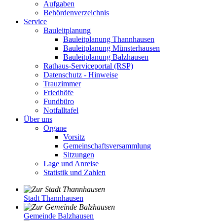
Aufgaben
Behördenverzeichnis
Service
Bauleitplanung
Bauleitplanung Thannhausen
Bauleitplanung Münsterhausen
Bauleitplanung Balzhausen
Rathaus-Serviceportal (RSP)
Datenschutz - Hinweise
Trauzimmer
Friedhöfe
Fundbüro
Notfalltafel
Über uns
Organe
Vorsitz
Gemeinschaftsversammlung
Sitzungen
Lage und Anreise
Statistik und Zahlen
Stadt Thannhausen
Gemeinde Balzhausen