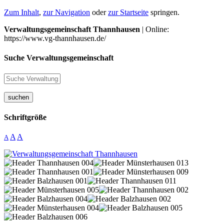
Zum Inhalt
,
zur Navigation
oder
zur Startseite
springen.
Verwaltungsgemeinschaft Thannhausen
| Online:
https://www.vg-thannhausen.de/
Suche Verwaltungsgemeinschaft
suchen
Schriftgröße
A
A
A