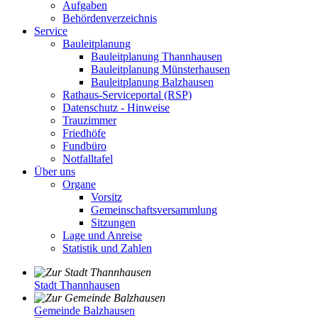
Aufgaben
Behördenverzeichnis
Service
Bauleitplanung
Bauleitplanung Thannhausen
Bauleitplanung Münsterhausen
Bauleitplanung Balzhausen
Rathaus-Serviceportal (RSP)
Datenschutz - Hinweise
Trauzimmer
Friedhöfe
Fundbüro
Notfalltafel
Über uns
Organe
Vorsitz
Gemeinschaftsversammlung
Sitzungen
Lage und Anreise
Statistik und Zahlen
Stadt Thannhausen
Gemeinde Balzhausen