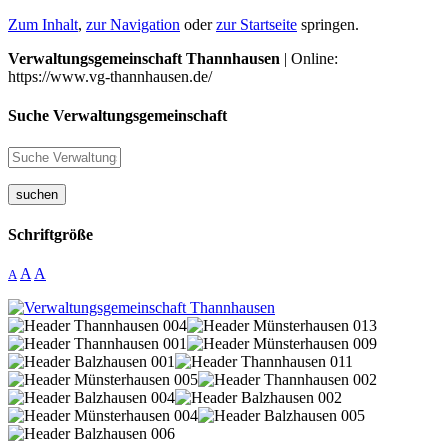
Zum Inhalt
,
zur Navigation
oder
zur Startseite
springen.
Verwaltungsgemeinschaft Thannhausen
| Online:
https://www.vg-thannhausen.de/
Suche Verwaltungsgemeinschaft
suchen
Schriftgröße
A
A
A