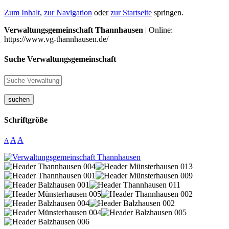
Zum Inhalt
,
zur Navigation
oder
zur Startseite
springen.
Verwaltungsgemeinschaft Thannhausen
| Online:
https://www.vg-thannhausen.de/
Suche Verwaltungsgemeinschaft
suchen
Schriftgröße
A
A
A