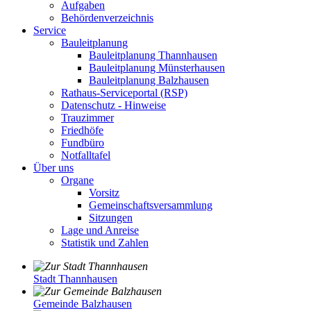
Aufgaben
Behördenverzeichnis
Service
Bauleitplanung
Bauleitplanung Thannhausen
Bauleitplanung Münsterhausen
Bauleitplanung Balzhausen
Rathaus-Serviceportal (RSP)
Datenschutz - Hinweise
Trauzimmer
Friedhöfe
Fundbüro
Notfalltafel
Über uns
Organe
Vorsitz
Gemeinschaftsversammlung
Sitzungen
Lage und Anreise
Statistik und Zahlen
Stadt Thannhausen
Gemeinde Balzhausen