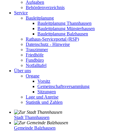
Aufgaben
Behördenverzeichnis
Service
Bauleitplanung
Bauleitplanung Thannhausen
Bauleitplanung Münsterhausen
Bauleitplanung Balzhausen
Rathaus-Serviceportal (RSP)
Datenschutz - Hinweise
Trauzimmer
Friedhöfe
Fundbüro
Notfalltafel
Über uns
Organe
Vorsitz
Gemeinschaftsversammlung
Sitzungen
Lage und Anreise
Statistik und Zahlen
Stadt Thannhausen
Gemeinde Balzhausen