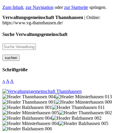
Zum Inhalt
,
zur Navigation
oder
zur Startseite
springen.
Verwaltungsgemeinschaft Thannhausen
| Online:
https://www.vg-thannhausen.de/
Suche Verwaltungsgemeinschaft
suchen
Schriftgröße
A
A
A