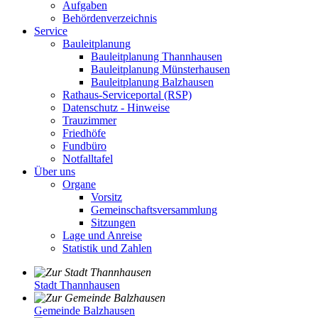
Aufgaben
Behördenverzeichnis
Service
Bauleitplanung
Bauleitplanung Thannhausen
Bauleitplanung Münsterhausen
Bauleitplanung Balzhausen
Rathaus-Serviceportal (RSP)
Datenschutz - Hinweise
Trauzimmer
Friedhöfe
Fundbüro
Notfalltafel
Über uns
Organe
Vorsitz
Gemeinschaftsversammlung
Sitzungen
Lage und Anreise
Statistik und Zahlen
Stadt Thannhausen
Gemeinde Balzhausen