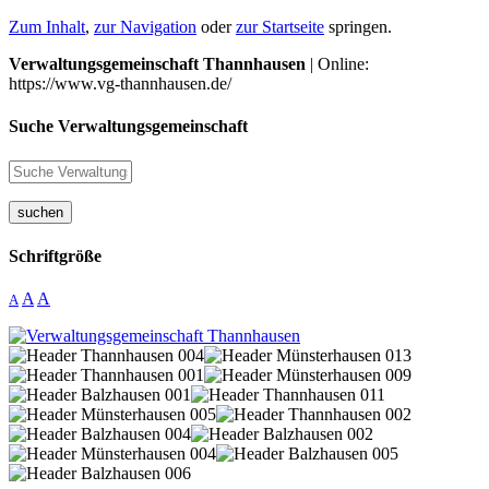
Zum Inhalt
,
zur Navigation
oder
zur Startseite
springen.
Verwaltungsgemeinschaft Thannhausen
| Online:
https://www.vg-thannhausen.de/
Suche Verwaltungsgemeinschaft
suchen
Schriftgröße
A
A
A