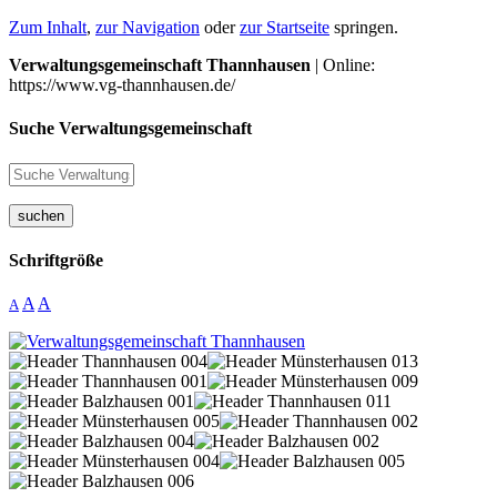
Zum Inhalt
,
zur Navigation
oder
zur Startseite
springen.
Verwaltungsgemeinschaft Thannhausen
| Online:
https://www.vg-thannhausen.de/
Suche Verwaltungsgemeinschaft
suchen
Schriftgröße
A
A
A