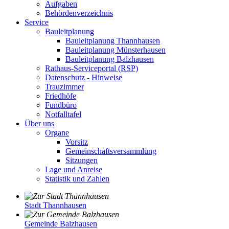
Aufgaben
Behördenverzeichnis
Service
Bauleitplanung
Bauleitplanung Thannhausen
Bauleitplanung Münsterhausen
Bauleitplanung Balzhausen
Rathaus-Serviceportal (RSP)
Datenschutz - Hinweise
Trauzimmer
Friedhöfe
Fundbüro
Notfalltafel
Über uns
Organe
Vorsitz
Gemeinschaftsversammlung
Sitzungen
Lage und Anreise
Statistik und Zahlen
Stadt Thannhausen
Gemeinde Balzhausen