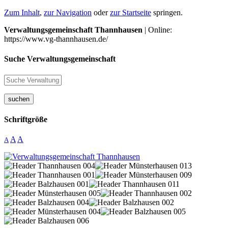
Zum Inhalt
,
zur Navigation
oder
zur Startseite
springen.
Verwaltungsgemeinschaft Thannhausen
| Online:
https://www.vg-thannhausen.de/
Suche Verwaltungsgemeinschaft
suchen
Schriftgröße
A
A
A