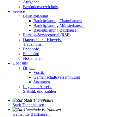
Aufgaben
Behördenverzeichnis
Service
Bauleitplanung
Bauleitplanung Thannhausen
Bauleitplanung Münsterhausen
Bauleitplanung Balzhausen
Rathaus-Serviceportal (RSP)
Datenschutz - Hinweise
Trauzimmer
Friedhöfe
Fundbüro
Notfalltafel
Über uns
Organe
Vorsitz
Gemeinschaftsversammlung
Sitzungen
Lage und Anreise
Statistik und Zahlen
Stadt Thannhausen
Gemeinde Balzhausen