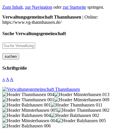
Zum Inhalt
,
zur Navigation
oder
zur Startseite
springen.
Verwaltungsgemeinschaft Thannhausen
| Online:
https://www.vg-thannhausen.de/
Suche Verwaltungsgemeinschaft
suchen
Schriftgröße
A
A
A