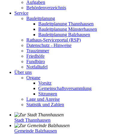
Aufgaben
Behördenverzeichnis
Service
Bauleitplanung
Bauleitplanung Thannhausen
Bauleitplanung Münsterhausen
Bauleitplanung Balzhausen
Rathaus-Serviceportal (RSP)
Datenschutz - Hinweise
Trauzimmer
Friedhöfe
Fundbüro
Notfalltafel
Über uns
Organe
Vorsitz
Gemeinschaftsversammlung
Sitzungen
Lage und Anreise
Statistik und Zahlen
Stadt Thannhausen
Gemeinde Balzhausen