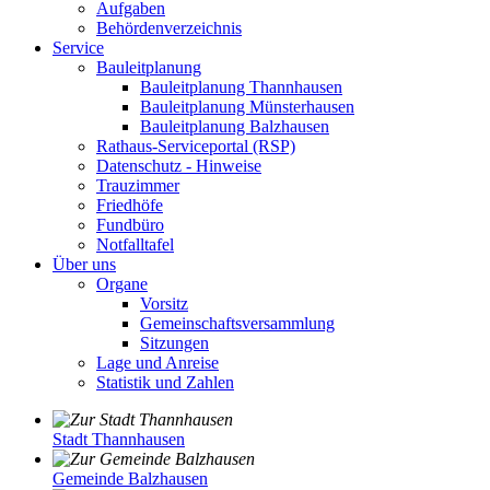
Aufgaben
Behördenverzeichnis
Service
Bauleitplanung
Bauleitplanung Thannhausen
Bauleitplanung Münsterhausen
Bauleitplanung Balzhausen
Rathaus-Serviceportal (RSP)
Datenschutz - Hinweise
Trauzimmer
Friedhöfe
Fundbüro
Notfalltafel
Über uns
Organe
Vorsitz
Gemeinschaftsversammlung
Sitzungen
Lage und Anreise
Statistik und Zahlen
Stadt Thannhausen
Gemeinde Balzhausen