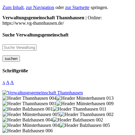
Zum Inhalt
,
zur Navigation
oder
zur Startseite
springen.
Verwaltungsgemeinschaft Thannhausen
| Online:
https://www.vg-thannhausen.de/
Suche Verwaltungsgemeinschaft
suchen
Schriftgröße
A
A
A