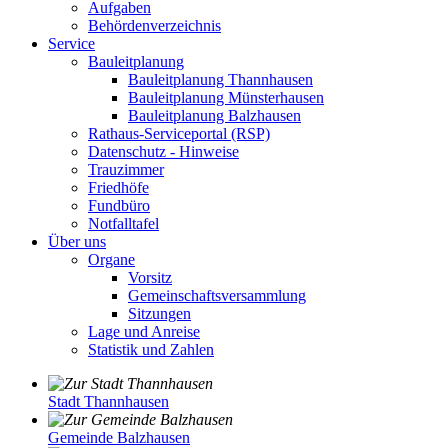
Aufgaben
Behördenverzeichnis
Service
Bauleitplanung
Bauleitplanung Thannhausen
Bauleitplanung Münsterhausen
Bauleitplanung Balzhausen
Rathaus-Serviceportal (RSP)
Datenschutz - Hinweise
Trauzimmer
Friedhöfe
Fundbüro
Notfalltafel
Über uns
Organe
Vorsitz
Gemeinschaftsversammlung
Sitzungen
Lage und Anreise
Statistik und Zahlen
Stadt Thannhausen
Gemeinde Balzhausen