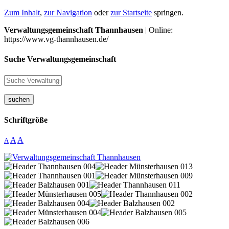
Zum Inhalt
,
zur Navigation
oder
zur Startseite
springen.
Verwaltungsgemeinschaft Thannhausen
| Online:
https://www.vg-thannhausen.de/
Suche Verwaltungsgemeinschaft
suchen
Schriftgröße
A
A
A