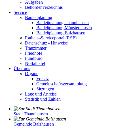
Aufgaben
Behördenverzeichnis
Service
Bauleitplanung
Bauleitplanung Thannhausen
Bauleitplanung Münsterhausen
Bauleitplanung Balzhausen
Rathaus-Serviceportal (RSP)
Datenschutz - Hinweise
Trauzimmer
Friedhöfe
Fundbüro
Notfalltafel
Über uns
Organe
Vorsitz
Gemeinschaftsversammlung
Sitzungen
Lage und Anreise
Statistik und Zahlen
Stadt Thannhausen
Gemeinde Balzhausen