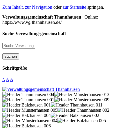
Zum Inhalt
,
zur Navigation
oder
zur Startseite
springen.
Verwaltungsgemeinschaft Thannhausen
| Online:
https://www.vg-thannhausen.de/
Suche Verwaltungsgemeinschaft
suchen
Schriftgröße
A
A
A