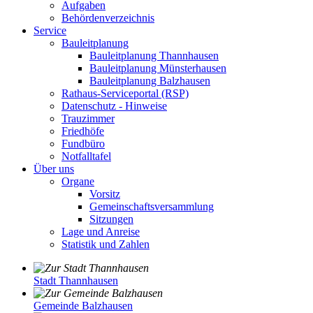
Aufgaben
Behördenverzeichnis
Service
Bauleitplanung
Bauleitplanung Thannhausen
Bauleitplanung Münsterhausen
Bauleitplanung Balzhausen
Rathaus-Serviceportal (RSP)
Datenschutz - Hinweise
Trauzimmer
Friedhöfe
Fundbüro
Notfalltafel
Über uns
Organe
Vorsitz
Gemeinschaftsversammlung
Sitzungen
Lage und Anreise
Statistik und Zahlen
Stadt Thannhausen
Gemeinde Balzhausen