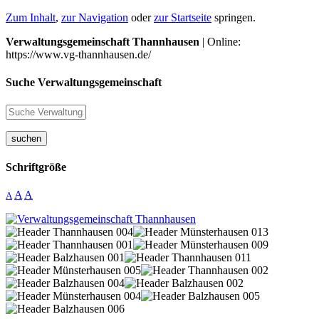
Zum Inhalt
,
zur Navigation
oder
zur Startseite
springen.
Verwaltungsgemeinschaft Thannhausen
| Online:
https://www.vg-thannhausen.de/
Suche Verwaltungsgemeinschaft
suchen
Schriftgröße
A
A
A