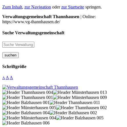
Zum Inhalt
,
zur Navigation
oder
zur Startseite
springen.
Verwaltungsgemeinschaft Thannhausen
| Online:
https://www.vg-thannhausen.de/
Suche Verwaltungsgemeinschaft
suchen
Schriftgröße
A
A
A