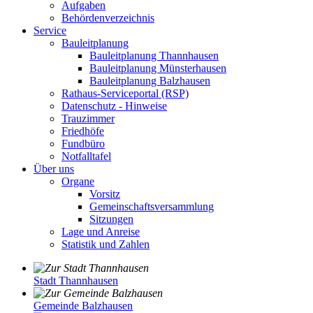
Aufgaben
Behördenverzeichnis
Service
Bauleitplanung
Bauleitplanung Thannhausen
Bauleitplanung Münsterhausen
Bauleitplanung Balzhausen
Rathaus-Serviceportal (RSP)
Datenschutz - Hinweise
Trauzimmer
Friedhöfe
Fundbüro
Notfalltafel
Über uns
Organe
Vorsitz
Gemeinschaftsversammlung
Sitzungen
Lage und Anreise
Statistik und Zahlen
Stadt Thannhausen
Gemeinde Balzhausen