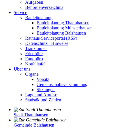
Aufgaben
Behördenverzeichnis
Service
Bauleitplanung
Bauleitplanung Thannhausen
Bauleitplanung Münsterhausen
Bauleitplanung Balzhausen
Rathaus-Serviceportal (RSP)
Datenschutz - Hinweise
Trauzimmer
Friedhöfe
Fundbüro
Notfalltafel
Über uns
Organe
Vorsitz
Gemeinschaftsversammlung
Sitzungen
Lage und Anreise
Statistik und Zahlen
Stadt Thannhausen
Gemeinde Balzhausen