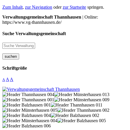
Zum Inhalt
,
zur Navigation
oder
zur Startseite
springen.
Verwaltungsgemeinschaft Thannhausen
| Online:
https://www.vg-thannhausen.de/
Suche Verwaltungsgemeinschaft
suchen
Schriftgröße
A
A
A