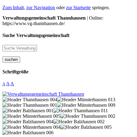
Zum Inhalt
,
zur Navigation
oder
zur Startseite
springen.
Verwaltungsgemeinschaft Thannhausen
| Online:
https://www.vg-thannhausen.de/
Suche Verwaltungsgemeinschaft
suchen
Schriftgröße
A
A
A