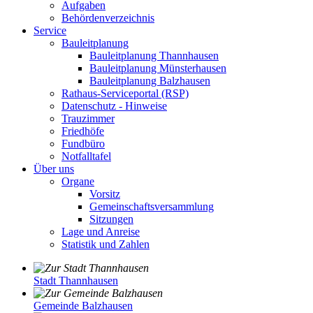
Aufgaben
Behördenverzeichnis
Service
Bauleitplanung
Bauleitplanung Thannhausen
Bauleitplanung Münsterhausen
Bauleitplanung Balzhausen
Rathaus-Serviceportal (RSP)
Datenschutz - Hinweise
Trauzimmer
Friedhöfe
Fundbüro
Notfalltafel
Über uns
Organe
Vorsitz
Gemeinschaftsversammlung
Sitzungen
Lage und Anreise
Statistik und Zahlen
Stadt Thannhausen
Gemeinde Balzhausen