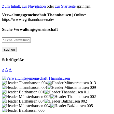
Zum Inhalt
,
zur Navigation
oder
zur Startseite
springen.
Verwaltungsgemeinschaft Thannhausen
| Online:
https://www.vg-thannhausen.de/
Suche Verwaltungsgemeinschaft
suchen
Schriftgröße
A
A
A