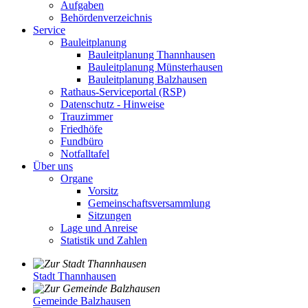
Aufgaben
Behördenverzeichnis
Service
Bauleitplanung
Bauleitplanung Thannhausen
Bauleitplanung Münsterhausen
Bauleitplanung Balzhausen
Rathaus-Serviceportal (RSP)
Datenschutz - Hinweise
Trauzimmer
Friedhöfe
Fundbüro
Notfalltafel
Über uns
Organe
Vorsitz
Gemeinschaftsversammlung
Sitzungen
Lage und Anreise
Statistik und Zahlen
Stadt Thannhausen
Gemeinde Balzhausen