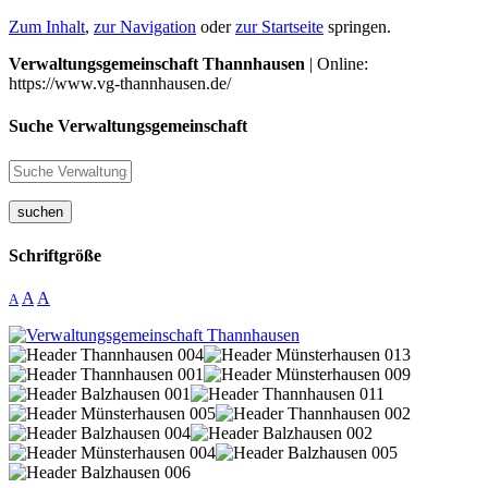
Zum Inhalt
,
zur Navigation
oder
zur Startseite
springen.
Verwaltungsgemeinschaft Thannhausen
| Online:
https://www.vg-thannhausen.de/
Suche Verwaltungsgemeinschaft
suchen
Schriftgröße
A
A
A