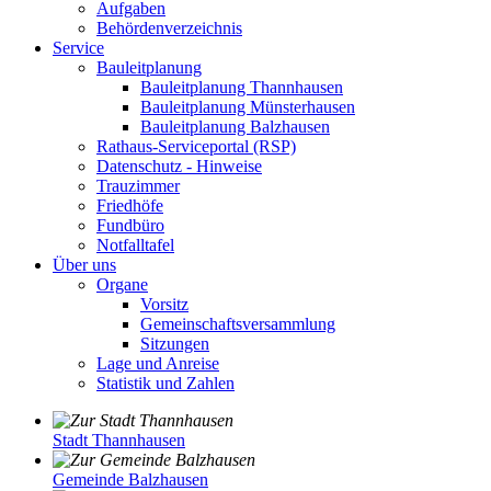
Aufgaben
Behördenverzeichnis
Service
Bauleitplanung
Bauleitplanung Thannhausen
Bauleitplanung Münsterhausen
Bauleitplanung Balzhausen
Rathaus-Serviceportal (RSP)
Datenschutz - Hinweise
Trauzimmer
Friedhöfe
Fundbüro
Notfalltafel
Über uns
Organe
Vorsitz
Gemeinschaftsversammlung
Sitzungen
Lage und Anreise
Statistik und Zahlen
Stadt Thannhausen
Gemeinde Balzhausen