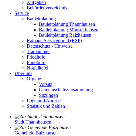
Aufgaben
Behördenverzeichnis
Service
Bauleitplanung
Bauleitplanung Thannhausen
Bauleitplanung Münsterhausen
Bauleitplanung Balzhausen
Rathaus-Serviceportal (RSP)
Datenschutz - Hinweise
Trauzimmer
Friedhöfe
Fundbüro
Notfalltafel
Über uns
Organe
Vorsitz
Gemeinschaftsversammlung
Sitzungen
Lage und Anreise
Statistik und Zahlen
Stadt Thannhausen
Gemeinde Balzhausen