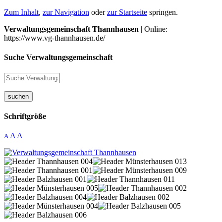
Zum Inhalt
,
zur Navigation
oder
zur Startseite
springen.
Verwaltungsgemeinschaft Thannhausen
| Online:
https://www.vg-thannhausen.de/
Suche Verwaltungsgemeinschaft
suchen
Schriftgröße
A
A
A