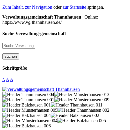
Zum Inhalt
,
zur Navigation
oder
zur Startseite
springen.
Verwaltungsgemeinschaft Thannhausen
| Online:
https://www.vg-thannhausen.de/
Suche Verwaltungsgemeinschaft
suchen
Schriftgröße
A
A
A