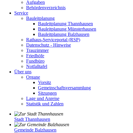
Aufgaben
Behördenverzeichnis
Service
Bauleitplanung
Bauleitplanung Thannhausen
Bauleitplanung Münsterhausen
Bauleitplanung Balzhausen
Rathaus-Serviceportal (RSP)
Datenschutz - Hinweise
Trauzimmer
Friedhöfe
Fundbüro
Notfalltafel
Über uns
Organe
Vorsitz
Gemeinschaftsversammlung
Sitzungen
Lage und Anreise
Statistik und Zahlen
Stadt Thannhausen
Gemeinde Balzhausen