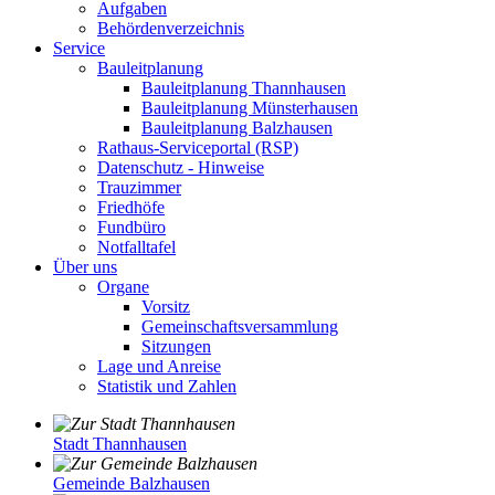
Aufgaben
Behördenverzeichnis
Service
Bauleitplanung
Bauleitplanung Thannhausen
Bauleitplanung Münsterhausen
Bauleitplanung Balzhausen
Rathaus-Serviceportal (RSP)
Datenschutz - Hinweise
Trauzimmer
Friedhöfe
Fundbüro
Notfalltafel
Über uns
Organe
Vorsitz
Gemeinschaftsversammlung
Sitzungen
Lage und Anreise
Statistik und Zahlen
Stadt Thannhausen
Gemeinde Balzhausen