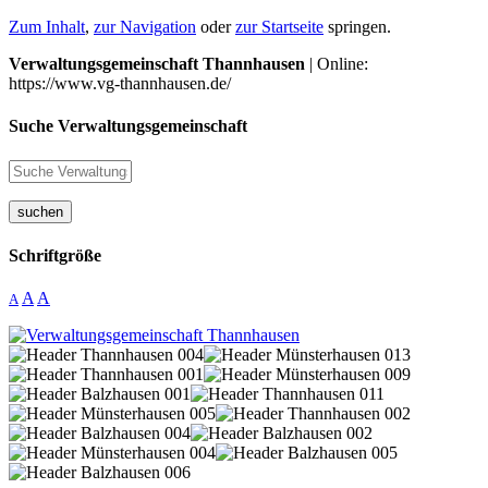
Zum Inhalt
,
zur Navigation
oder
zur Startseite
springen.
Verwaltungsgemeinschaft Thannhausen
| Online:
https://www.vg-thannhausen.de/
Suche Verwaltungsgemeinschaft
suchen
Schriftgröße
A
A
A