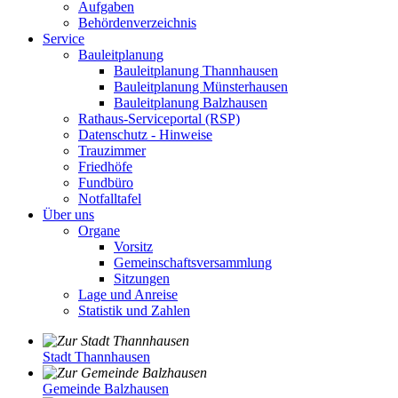
Aufgaben
Behördenverzeichnis
Service
Bauleitplanung
Bauleitplanung Thannhausen
Bauleitplanung Münsterhausen
Bauleitplanung Balzhausen
Rathaus-Serviceportal (RSP)
Datenschutz - Hinweise
Trauzimmer
Friedhöfe
Fundbüro
Notfalltafel
Über uns
Organe
Vorsitz
Gemeinschaftsversammlung
Sitzungen
Lage und Anreise
Statistik und Zahlen
Stadt Thannhausen
Gemeinde Balzhausen