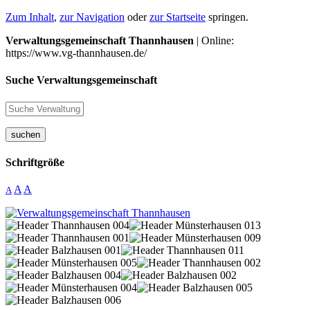
Zum Inhalt
,
zur Navigation
oder
zur Startseite
springen.
Verwaltungsgemeinschaft Thannhausen
| Online:
https://www.vg-thannhausen.de/
Suche Verwaltungsgemeinschaft
suchen
Schriftgröße
A
A
A