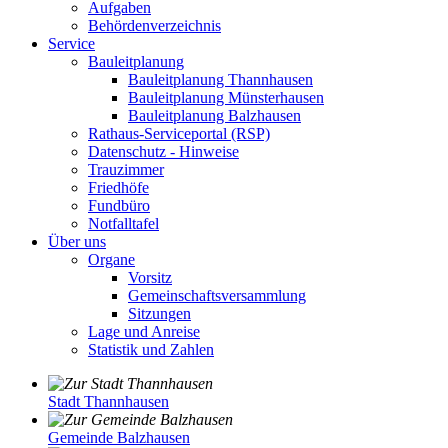
Aufgaben
Behördenverzeichnis
Service
Bauleitplanung
Bauleitplanung Thannhausen
Bauleitplanung Münsterhausen
Bauleitplanung Balzhausen
Rathaus-Serviceportal (RSP)
Datenschutz - Hinweise
Trauzimmer
Friedhöfe
Fundbüro
Notfalltafel
Über uns
Organe
Vorsitz
Gemeinschaftsversammlung
Sitzungen
Lage und Anreise
Statistik und Zahlen
Stadt Thannhausen
Gemeinde Balzhausen