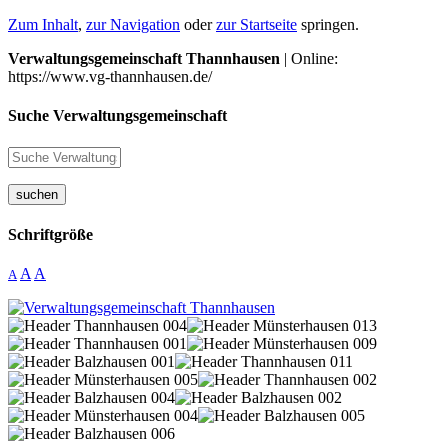
Zum Inhalt
,
zur Navigation
oder
zur Startseite
springen.
Verwaltungsgemeinschaft Thannhausen
| Online:
https://www.vg-thannhausen.de/
Suche Verwaltungsgemeinschaft
suchen
Schriftgröße
A
A
A