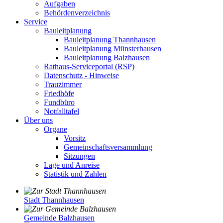
Aufgaben
Behördenverzeichnis
Service
Bauleitplanung
Bauleitplanung Thannhausen
Bauleitplanung Münsterhausen
Bauleitplanung Balzhausen
Rathaus-Serviceportal (RSP)
Datenschutz - Hinweise
Trauzimmer
Friedhöfe
Fundbüro
Notfalltafel
Über uns
Organe
Vorsitz
Gemeinschaftsversammlung
Sitzungen
Lage und Anreise
Statistik und Zahlen
Stadt Thannhausen
Gemeinde Balzhausen