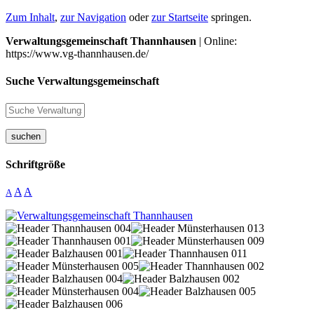
Zum Inhalt
,
zur Navigation
oder
zur Startseite
springen.
Verwaltungsgemeinschaft Thannhausen
| Online:
https://www.vg-thannhausen.de/
Suche Verwaltungsgemeinschaft
suchen
Schriftgröße
A
A
A