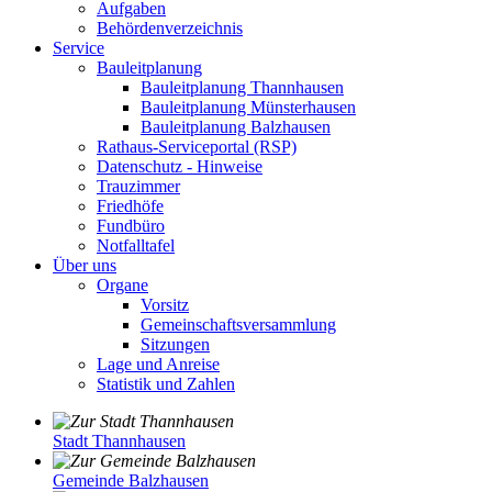
Aufgaben
Behördenverzeichnis
Service
Bauleitplanung
Bauleitplanung Thannhausen
Bauleitplanung Münsterhausen
Bauleitplanung Balzhausen
Rathaus-Serviceportal (RSP)
Datenschutz - Hinweise
Trauzimmer
Friedhöfe
Fundbüro
Notfalltafel
Über uns
Organe
Vorsitz
Gemeinschaftsversammlung
Sitzungen
Lage und Anreise
Statistik und Zahlen
Stadt Thannhausen
Gemeinde Balzhausen