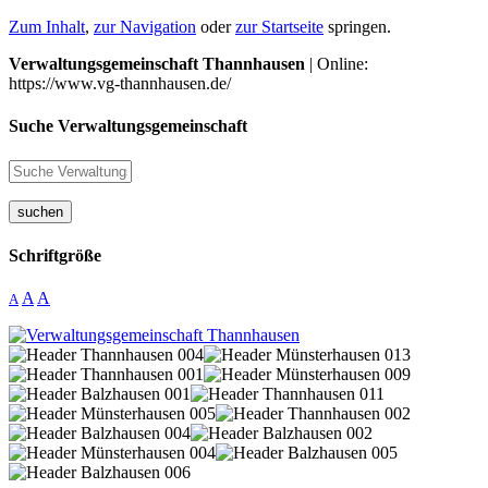
Zum Inhalt
,
zur Navigation
oder
zur Startseite
springen.
Verwaltungsgemeinschaft Thannhausen
| Online:
https://www.vg-thannhausen.de/
Suche Verwaltungsgemeinschaft
suchen
Schriftgröße
A
A
A