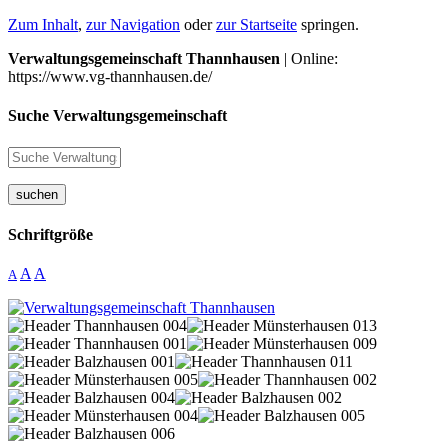
Zum Inhalt
,
zur Navigation
oder
zur Startseite
springen.
Verwaltungsgemeinschaft Thannhausen
| Online:
https://www.vg-thannhausen.de/
Suche Verwaltungsgemeinschaft
suchen
Schriftgröße
A
A
A