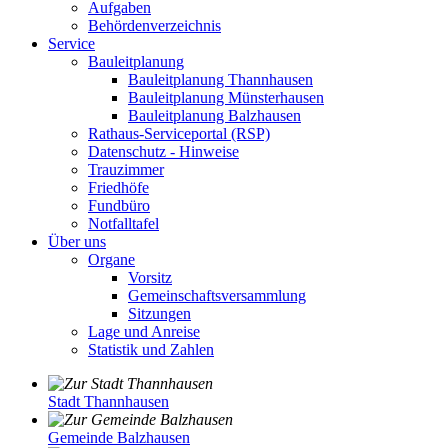
Aufgaben
Behördenverzeichnis
Service
Bauleitplanung
Bauleitplanung Thannhausen
Bauleitplanung Münsterhausen
Bauleitplanung Balzhausen
Rathaus-Serviceportal (RSP)
Datenschutz - Hinweise
Trauzimmer
Friedhöfe
Fundbüro
Notfalltafel
Über uns
Organe
Vorsitz
Gemeinschaftsversammlung
Sitzungen
Lage und Anreise
Statistik und Zahlen
Stadt Thannhausen
Gemeinde Balzhausen