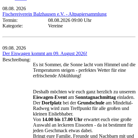
08.08.
2026
Fischereiverein Balzhausen e.V. - Altpapiersammlung
Termin:
08.08.2026 09:00 Uhr
Kategorie:
Vereine
09.08.
2026
Der Eiswagen kommt am 09. August 2026!
Beschreibung:
Es ist Sommer, die Sonne lacht vom Himmel und die
Temperaturen steigen - perfektes Wetter für eine
erfrischende Abkühlung!
Deshalb möchten wir euch ganz herzlich zu unserem
Eiswagen-Event
am
Sonntagnachmittag
einladen.
Der
Dorfplatz
bei der
Grundschule
am Mindeltal-
Radweg wird zum Treffpunkt für alle großen und
kleinen Eisliebhaber.
Von
14.00 bis 17.00 Uhr
erwartet euch eine große
Auswahl an leckeren Eissorten - da ist bestimmt für
jeden Geschmack etwas dabei.
Bringt eure Familie, Freunde und Nachbarn mit und