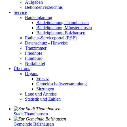
Aufgaben
Behördenverzeichnis
Service
Bauleitplanung
Bauleitplanung Thannhausen
Bauleitplanung Münsterhausen
Bauleitplanung Balzhausen
Rathaus-Serviceportal (RSP)
Datenschutz - Hinweise
Trauzimmer
Friedhöfe
Fundbüro
Notfalltafel
Über uns
Organe
Vorsitz
Gemeinschaftsversammlung
Sitzungen
Lage und Anreise
Statistik und Zahlen
Stadt Thannhausen
Gemeinde Balzhausen