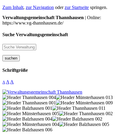
Zum Inhalt
,
zur Navigation
oder
zur Startseite
springen.
Verwaltungsgemeinschaft Thannhausen
| Online:
https://www.vg-thannhausen.de/
Suche Verwaltungsgemeinschaft
suchen
Schriftgröße
A
A
A