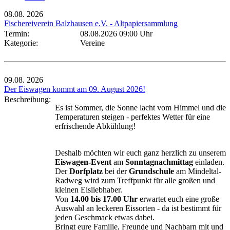
08.08.
2026
Fischereiverein Balzhausen e.V. - Altpapiersammlung
Termin:
08.08.2026 09:00 Uhr
Kategorie:
Vereine
09.08.
2026
Der Eiswagen kommt am 09. August 2026!
Beschreibung:
Es ist Sommer, die Sonne lacht vom Himmel und die
Temperaturen steigen - perfektes Wetter für eine
erfrischende Abkühlung!
Deshalb möchten wir euch ganz herzlich zu unserem
Eiswagen-Event
am
Sonntagnachmittag
einladen.
Der
Dorfplatz
bei der
Grundschule
am Mindeltal-
Radweg wird zum Treffpunkt für alle großen und
kleinen Eisliebhaber.
Von
14.00 bis 17.00 Uhr
erwartet euch eine große
Auswahl an leckeren Eissorten - da ist bestimmt für
jeden Geschmack etwas dabei.
Bringt eure Familie, Freunde und Nachbarn mit und