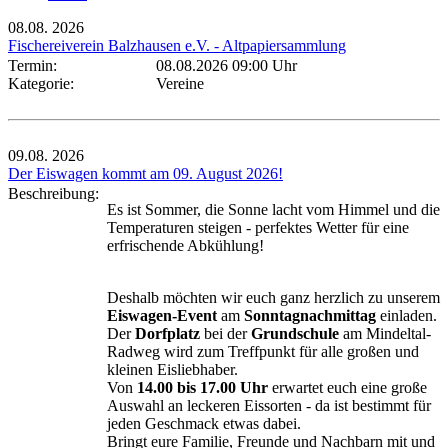
08.08.
2026
Fischereiverein Balzhausen e.V. - Altpapiersammlung
Termin:
08.08.2026 09:00 Uhr
Kategorie:
Vereine
09.08.
2026
Der Eiswagen kommt am 09. August 2026!
Beschreibung:
Es ist Sommer, die Sonne lacht vom Himmel und die
Temperaturen steigen - perfektes Wetter für eine
erfrischende Abkühlung!
Deshalb möchten wir euch ganz herzlich zu unserem
Eiswagen-Event
am
Sonntagnachmittag
einladen.
Der
Dorfplatz
bei der
Grundschule
am Mindeltal-
Radweg wird zum Treffpunkt für alle großen und
kleinen Eisliebhaber.
Von
14.00 bis 17.00 Uhr
erwartet euch eine große
Auswahl an leckeren Eissorten - da ist bestimmt für
jeden Geschmack etwas dabei.
Bringt eure Familie, Freunde und Nachbarn mit und