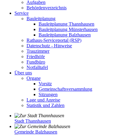
Aufgaben
Behördenverzeichnis
Service
Bauleitplanung
Bauleitplanung Thannhausen
Bauleitplanung Münsterhausen
Bauleitplanung Balzhausen
Rathaus-Serviceportal (RSP)
Datenschutz - Hinweise
Trauzimmer
Friedhöfe
Fundbüro
Notfalltafel
Über uns
Organe
Vorsitz
Gemeinschaftsversammlung
Sitzungen
Lage und Anreise
Statistik und Zahlen
Stadt Thannhausen
Gemeinde Balzhausen