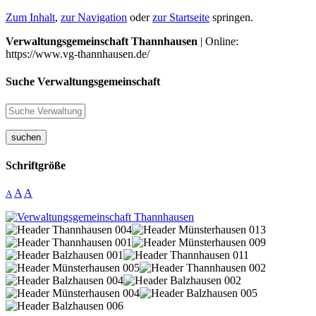
Zum Inhalt
,
zur Navigation
oder
zur Startseite
springen.
Verwaltungsgemeinschaft Thannhausen
| Online:
https://www.vg-thannhausen.de/
Suche Verwaltungsgemeinschaft
suchen
Schriftgröße
A
A
A