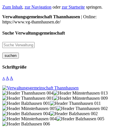
Zum Inhalt
,
zur Navigation
oder
zur Startseite
springen.
Verwaltungsgemeinschaft Thannhausen
| Online:
https://www.vg-thannhausen.de/
Suche Verwaltungsgemeinschaft
suchen
Schriftgröße
A
A
A