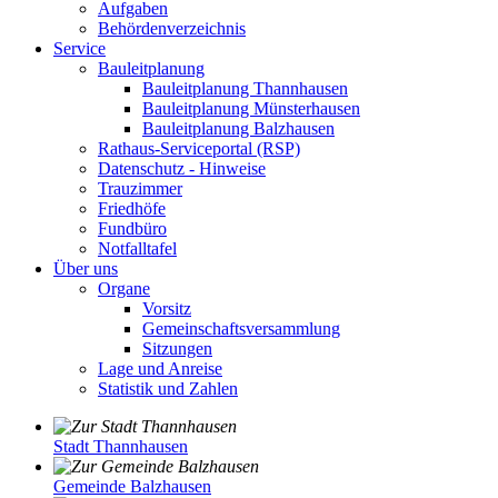
Aufgaben
Behördenverzeichnis
Service
Bauleitplanung
Bauleitplanung Thannhausen
Bauleitplanung Münsterhausen
Bauleitplanung Balzhausen
Rathaus-Serviceportal (RSP)
Datenschutz - Hinweise
Trauzimmer
Friedhöfe
Fundbüro
Notfalltafel
Über uns
Organe
Vorsitz
Gemeinschaftsversammlung
Sitzungen
Lage und Anreise
Statistik und Zahlen
Stadt Thannhausen
Gemeinde Balzhausen