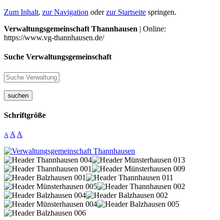
Zum Inhalt
,
zur Navigation
oder
zur Startseite
springen.
Verwaltungsgemeinschaft Thannhausen
| Online:
https://www.vg-thannhausen.de/
Suche Verwaltungsgemeinschaft
suchen
Schriftgröße
A
A
A