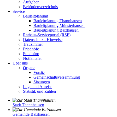
Aufgaben
Behördenverzeichnis
Service
Bauleitplanung
Bauleitplanung Thannhausen
Bauleitplanung Münsterhausen
Bauleitplanung Balzhausen
Rathaus-Serviceportal (RSP)
Datenschutz - Hinweise
Trauzimmer
Friedhöfe
Fundbüro
Notfalltafel
Über uns
Organe
Vorsitz
Gemeinschaftsversammlung
Sitzungen
Lage und Anreise
Statistik und Zahlen
Stadt Thannhausen
Gemeinde Balzhausen