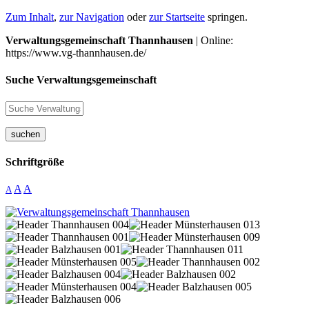
Zum Inhalt
,
zur Navigation
oder
zur Startseite
springen.
Verwaltungsgemeinschaft Thannhausen
| Online:
https://www.vg-thannhausen.de/
Suche Verwaltungsgemeinschaft
suchen
Schriftgröße
A
A
A