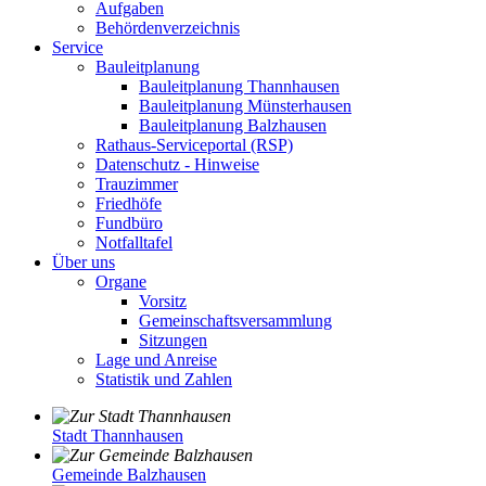
Aufgaben
Behördenverzeichnis
Service
Bauleitplanung
Bauleitplanung Thannhausen
Bauleitplanung Münsterhausen
Bauleitplanung Balzhausen
Rathaus-Serviceportal (RSP)
Datenschutz - Hinweise
Trauzimmer
Friedhöfe
Fundbüro
Notfalltafel
Über uns
Organe
Vorsitz
Gemeinschaftsversammlung
Sitzungen
Lage und Anreise
Statistik und Zahlen
Stadt Thannhausen
Gemeinde Balzhausen