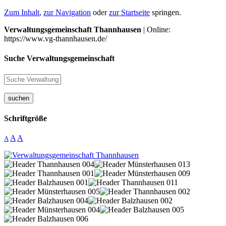
Zum Inhalt
,
zur Navigation
oder
zur Startseite
springen.
Verwaltungsgemeinschaft Thannhausen
| Online:
https://www.vg-thannhausen.de/
Suche Verwaltungsgemeinschaft
suchen
Schriftgröße
A
A
A