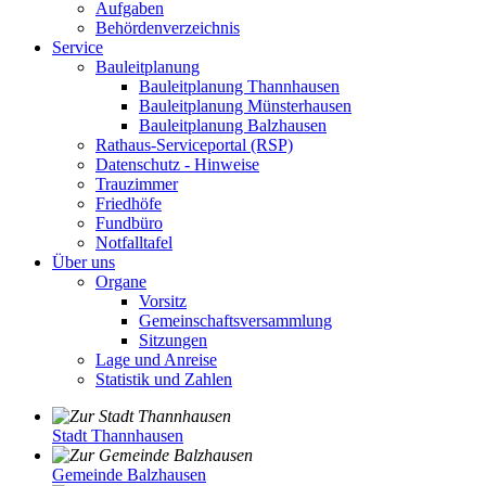
Aufgaben
Behördenverzeichnis
Service
Bauleitplanung
Bauleitplanung Thannhausen
Bauleitplanung Münsterhausen
Bauleitplanung Balzhausen
Rathaus-Serviceportal (RSP)
Datenschutz - Hinweise
Trauzimmer
Friedhöfe
Fundbüro
Notfalltafel
Über uns
Organe
Vorsitz
Gemeinschaftsversammlung
Sitzungen
Lage und Anreise
Statistik und Zahlen
Stadt Thannhausen
Gemeinde Balzhausen