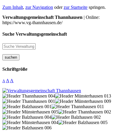
Zum Inhalt
,
zur Navigation
oder
zur Startseite
springen.
Verwaltungsgemeinschaft Thannhausen
| Online:
https://www.vg-thannhausen.de/
Suche Verwaltungsgemeinschaft
suchen
Schriftgröße
A
A
A